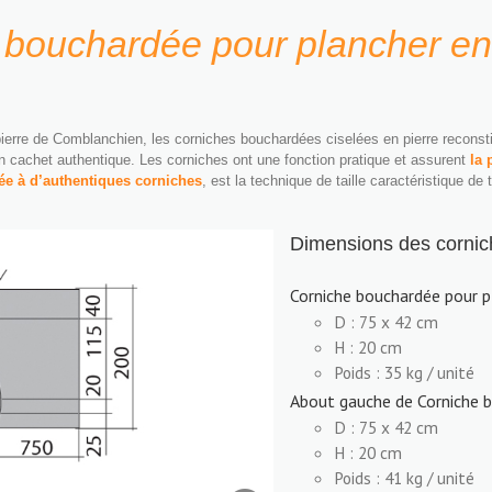
 bouchardée pour plancher en
pierre de Comblanchien, les corniches bouchardées ciselées en pierre recons
n cachet authentique. Les corniches ont une fonction pratique et assurent
la 
ée à d’authentiques corniches
, est la technique de taille caractéristique de
Dimensions des cornich
Corniche bouchardée pour 
D : 75 x 42 cm
H : 20 cm
Poids : 35 kg / unité
About gauche de Corniche 
D : 75 x 42 cm
H : 20 cm
Poids : 41 kg / unité