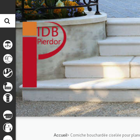
> Corniche bouchardée ciselée pour planc
Accueil