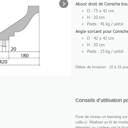
About droit de Corniche bo
D : 75 x 42 cm
H : 20 cm
Poids : 41 kg / unité
Angle sortant pour Cornich
D : 42 x 42 cm
H : 20 cm
Poids : 23 kg / unité
Délais de livraison : 10 à 15 jou
Conseils d’utilisation 
Fixer de niveau un bastaing sur 
celle-ci. Réaliser un lit de mort
éléments au cordeau par la face