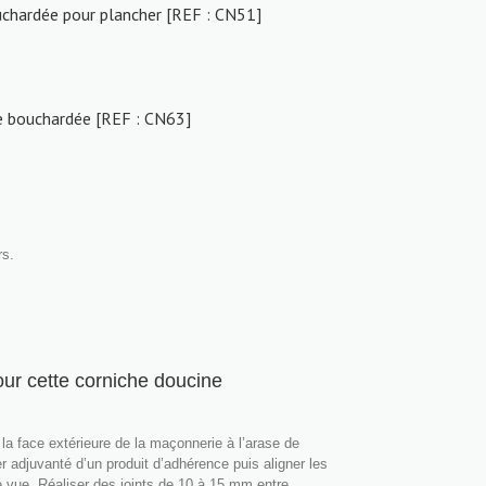
uchardée pour plancher [REF : CN51]
e bouchardée [REF : CN63]
rs.
pour cette corniche doucine
la face extérieure de la maçonnerie à l’arase de
ier adjuvanté d’un produit d’adhérence puis aligner les
 vue. Réaliser des joints de 10 à 15 mm entre