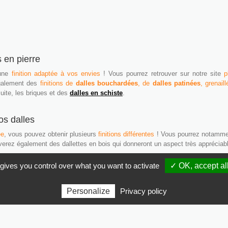
s en pierre
 une
finition adaptée à vos envies
! Vous pourrez retrouver sur notre site
p
galement des
finitions de
dalles bouchardées
, de
dalles patinées
, grenail
 cuite, les briques et des
dalles en schiste
.
os dalles
ée
, vous pouvez obtenir plusieurs
finitions différentes
! Vous pourrez notamment 
uverez également des dallettes en bois qui donneront un aspect très appréciab
 gives you control over what you want to activate
✓ OK, accept al
Copyright © 2026 www.pierdor.com - Tous droits réservés -
Mentions légales
Personalize
Privacy policy