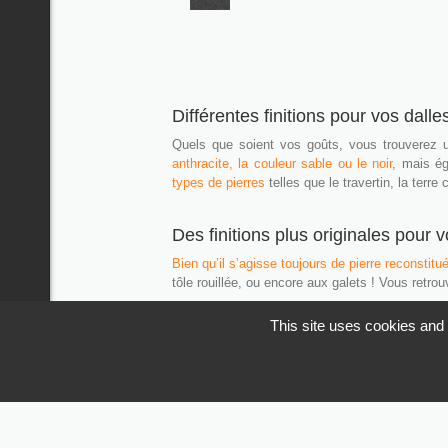
Différentes finitions pour vos dalle
Quels que soient vos goûts, vous trouverez
anthracite, la couleur sable ou le noir
, mais é
types de pierres
telles que le travertin, la terre
Des finitions plus originales pour v
Bien qu’il s’agisse toujours de pierre reconstitu
tôle rouillée, ou encore aux galets ! Vous retro
This site uses cookies and